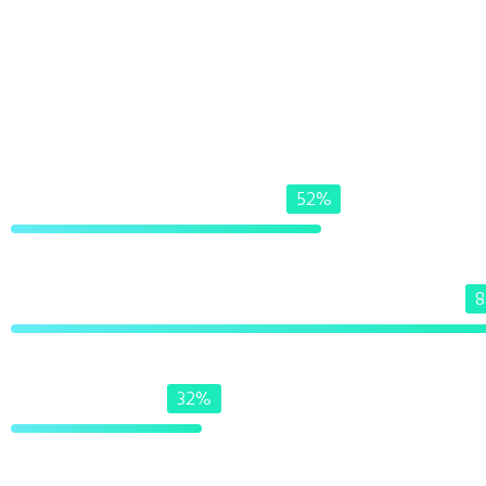
52
%
Development
8
Design
32
%
Marketing