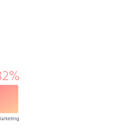
32
%
arketing