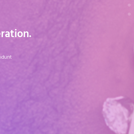
ation.
didunt