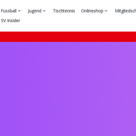
Fussball
Jugend
Tischtennis
Onlineshop
Mitgliedsc
SV Insider